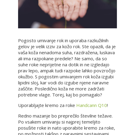
Pogosto umivanje rok in uporaba razkužilnih
gelov je velik izziv za kožo rok. Ste opazili, da je
vaša koža nenadoma suha, razdražena, luskava
ali ima razpokane predele? Ne samo, da so
suhe roke neprijetne na dotik in ne izgledajo
prav lepo, ampak tudi razpoke lahko povzročijo
okužbo. S pogostim umivanjem rok koža izgubi
lipidni sloj, kar vodi do izgube njene naravne
zaščite. Posledično koža ne more zadržati
potrebne vlage. Torej, kaj bo pomagalo?
Uporabljajte kremo za roke
Handcann Q10
!
Redno mazanje bo preprečilo številne težave.
Po vsakem umivanju si najprej temeljito
posušite roke in nato uporabite kremo za roke,
po možnosti takšno z naravnimi sestavinami.