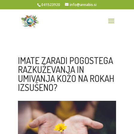
041523920
info@annabis.si
IMATE ZARADI POGOSTEGA
RAZKUŽEVANJA IN
UMIVANJA KOŽO NA ROKAH
IZSUŠENO?