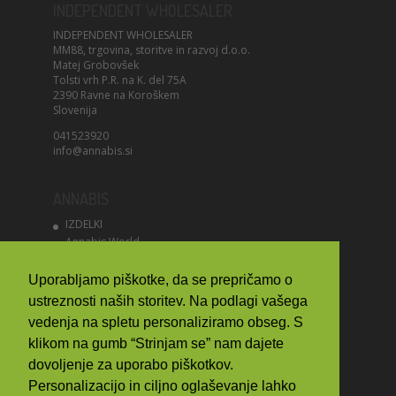
INDEPENDENT WHOLESALER
INDEPENDENT WHOLESALER
MM88, trgovina, storitve in razvoj d.o.o.
Matej Grobovšek
Tolsti vrh P.R. na K. del 75A
2390 Ravne na Koroškem
Slovenija
041523920
info@annabis.si
ANNABIS
IZDELKI
Annabis World
Uporabljamo piškotke, da se prepričamo o
INFORMACIJE
ustreznosti naših storitev. Na podlagi vašega
Moj račun
vedenja na spletu personaliziramo obseg. S
Kontakt
klikom na gumb “Strinjam se” nam dajete
Medicinska konoplja
dovoljenje za uporabo piškotkov.
Pravilnik o piškotki
Personalizacijo in ciljno oglaševanje lahko
Pogoji poslovanja