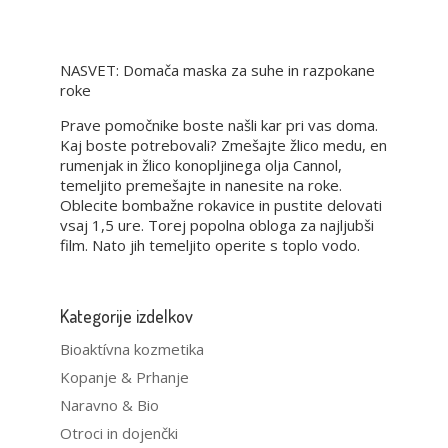
NASVET: Domača maska ​​za suhe in razpokane
roke
Prave pomočnike boste našli kar pri vas doma.
Kaj boste potrebovali? Zmešajte žlico medu, en
rumenjak in žlico konopljinega olja Cannol,
temeljito premešajte in nanesite na roke.
Oblecite bombažne rokavice in pustite delovati
vsaj 1,5 ure. Torej popolna obloga za najljubši
film. Nato jih temeljito operite s toplo vodo.
Kategorije izdelkov
Bioaktívna kozmetika
Kopanje & Prhanje
Naravno & Bio
Otroci in dojenčki