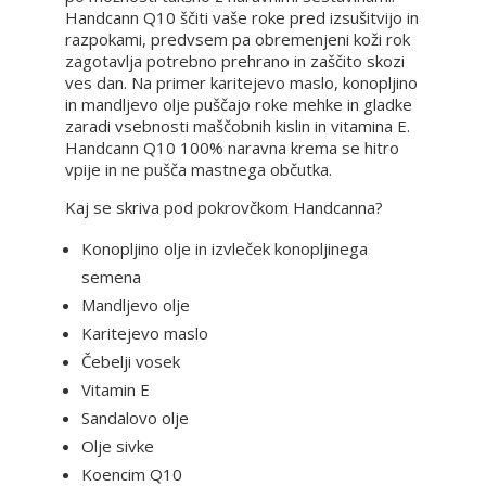
Handcann Q10 ščiti vaše roke pred izsušitvijo in
razpokami, predvsem pa obremenjeni koži rok
zagotavlja potrebno prehrano in zaščito skozi
ves dan. Na primer karitejevo maslo, konopljino
in mandljevo olje puščajo roke mehke in gladke
zaradi vsebnosti maščobnih kislin in vitamina E.
Handcann Q10 100% naravna krema se hitro
vpije in ne pušča mastnega občutka.
Kaj se skriva pod pokrovčkom Handcanna?
Konopljino olje in izvleček konopljinega
semena
Mandljevo olje
Karitejevo maslo
Čebelji vosek
Vitamin E
Sandalovo olje
Olje sivke
Koencim Q10