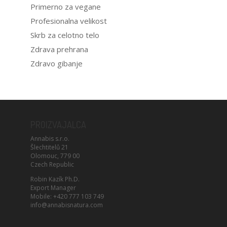
Primerno za vegane
Profesionalna velikost
Skrb za celotno telo
Zdrava prehrana
Zdravo gibanje
PROIZVAJALCA
Annabis s.r.o.
Šlechtitelů 21
Olomouc, 779 00
Czech Republic
Robin Kazík Ph.D.
Export Manager
Mobile: +420 777 103 749
info@annabisnatura.com